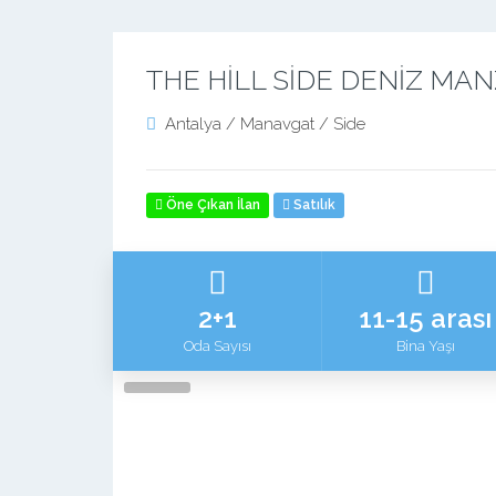
THE HİLL SİDE DENİZ MANZ
Antalya / Manavgat / Side
Öne Çıkan İlan
Satılık
2+1
11-15 arası
Oda Sayısı
Bina Yaşı