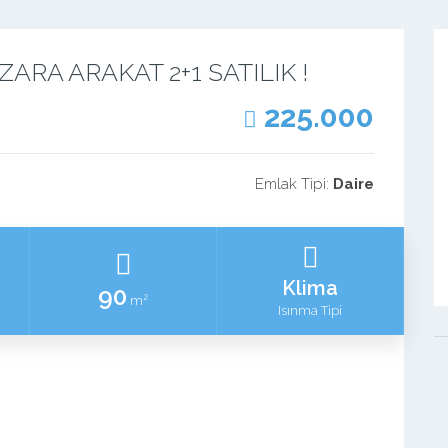
ARA ARAKAT 2+1 SATILIK !
225.000
Emlak Tipi:
Daire
Klima
90
2
m
Isınma Tipi