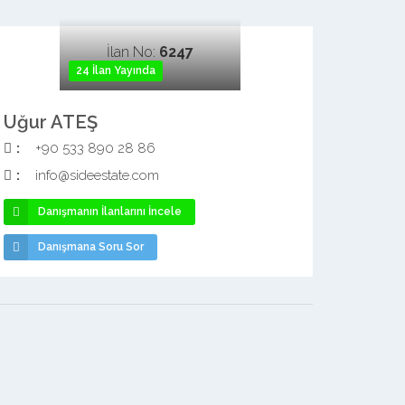
İlan No:
6247
24 İlan Yayında
Uğur ATEŞ
:
+90 533 890 28 86
:
info@sideestate.com
Danışmanın İlanlarını İncele
Danışmana Soru Sor