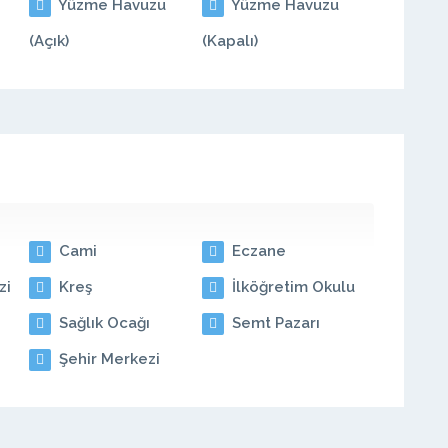
Yüzme Havuzu
Yüzme Havuzu
(Açık)
(Kapalı)
Cami
Eczane
zi
Kreş
İlköğretim Okulu
Sağlık Ocağı
Semt Pazarı
Şehir Merkezi