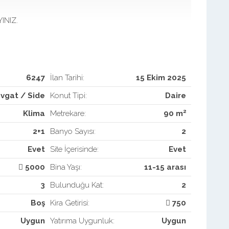
INIZ.
6247
İlan Tarihi:
15 Ekim 2025
vgat / Side
Konut Tipi:
Daire
2
Klima
Metrekare:
90 m
2+1
Banyo Sayısı:
2
Evet
Site İçerisinde:
Evet
5000
Bina Yaşı:
11-15 arası
3
Bulunduğu Kat:
2
Boş
Kira Getirisi:
750
Uygun
Yatırıma Uygunluk:
Uygun