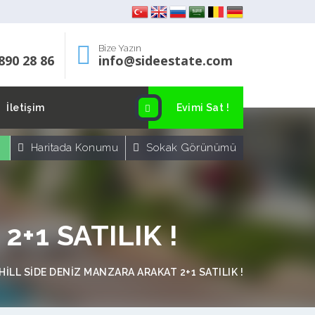
Bize Yazın
890 28 86
info@sideestate.com
İletişim
Evimi Sat !
Haritada Konumu
Sokak Görünümü
+1 SATILIK !
HİLL SİDE DENİZ MANZARA ARAKAT 2+1 SATILIK !