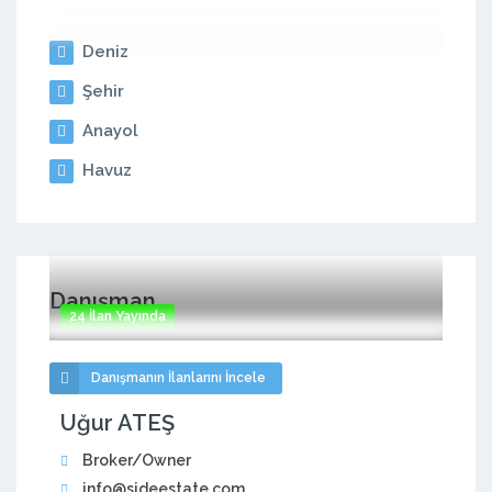
Deniz
Şehir
Anayol
Havuz
Danışman
24 İlan Yayında
Danışmanın İlanlarını İncele
Uğur ATEŞ
Broker/Owner
info@sideestate.com