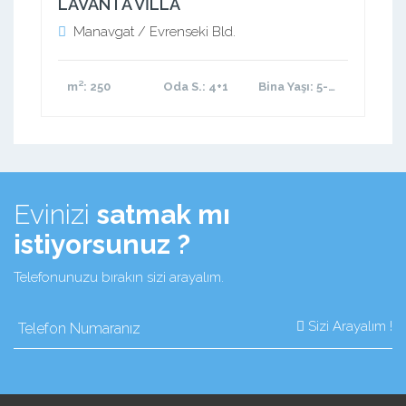
LAVANTA VİLLA
Manavgat / Evrenseki Bld.
m²
: 250
Oda S.
: 4+1
Bina Yaşı
: 5-10 arası
Evinizi
satmak mı
istiyorsunuz ?
Telefonunuzu bırakın sizi arayalım.
Sizi Arayalım !