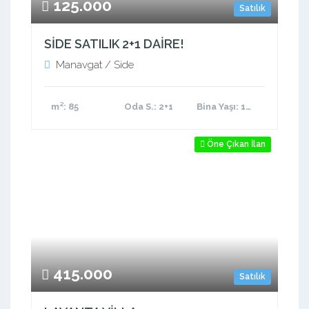
125.000
Satılık
SİDE SATILIK 2+1 DAİRE!
Manavgat / Side
m²
: 85
Oda S.
: 2+1
Bina Yaşı
: 11-15 arası
Öne Çıkan İlan
415.000
Satılık