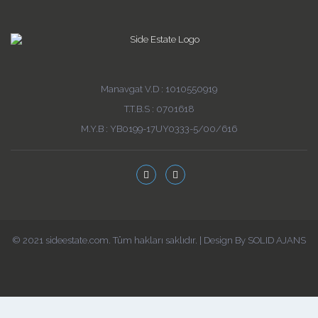
Manavgat V.D : 1010550919
T.T.B.S : 0701618
M.Y.B : YB0199-17UY0333-5/00/616
© 2021 sideestate.com. Tüm hakları saklıdır. | Design By SOLID AJANS