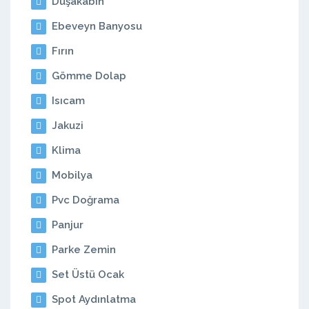
Duşakabin
Ebeveyn Banyosu
Fırın
Gömme Dolap
Isıcam
Jakuzi
Klima
Mobilya
Pvc Doğrama
Panjur
Parke Zemin
Set Üstü Ocak
Spot Aydınlatma