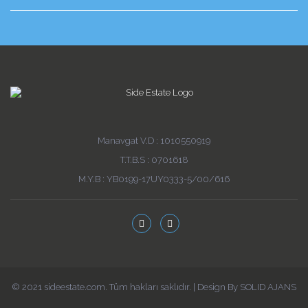
Manavgat V.D : 1010550919
T.T.B.S : 0701618
M.Y.B : YB0199-17UY0333-5/00/616
© 2021 sideestate.com. Tüm hakları saklıdır. | Design By SOLID AJANS