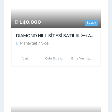
140.000
Satılık
DIAMOND HILL SİTESİ SATILIK 2+1 ASANSÖRLÜ !
Manavgat / Side
m²
: 95
Oda S.
: 2+1
Bina Yaşı
: 11-15 arası