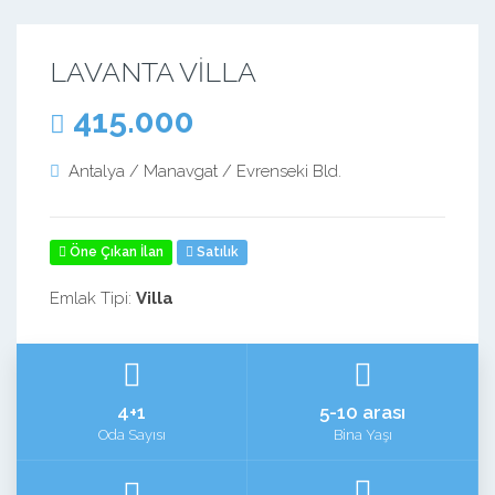
LAVANTA VİLLA
415.000
Antalya / Manavgat / Evrenseki Bld.
Öne Çıkan İlan
Satılık
Emlak Tipi:
Villa
4+1
5-10 arası
Oda Sayısı
Bina Yaşı