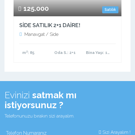
125.000
Satılık
SİDE SATILIK 2+1 DAİRE!
Manavgat / Side
m²
: 85
Oda S.
: 2+1
Bina Yaşı
: 11-15 arası
Evinizi
satmak mı
istiyorsunuz ?
Telefonunuzu bırakın sizi arayalım.
Sizi Arayalım !