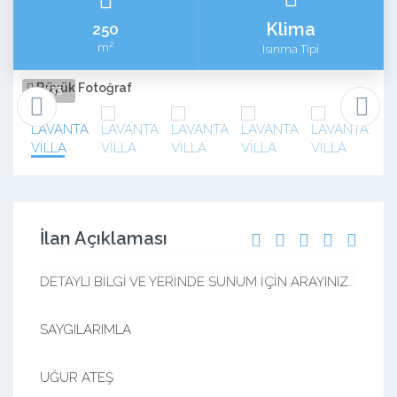
Klima
250
2
m
Isınma Tipi
Büyük Fotoğraf
1 / 35
İlan Açıklaması
DETAYLI BİLGİ VE YERİNDE SUNUM İÇİN ARAYINIZ.
SAYGILARIMLA
UĞUR ATEŞ