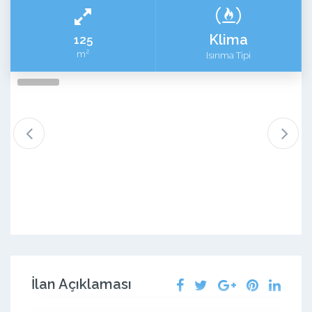
Klima
125
2
m
Isınma Tipi
İlan Açıklaması