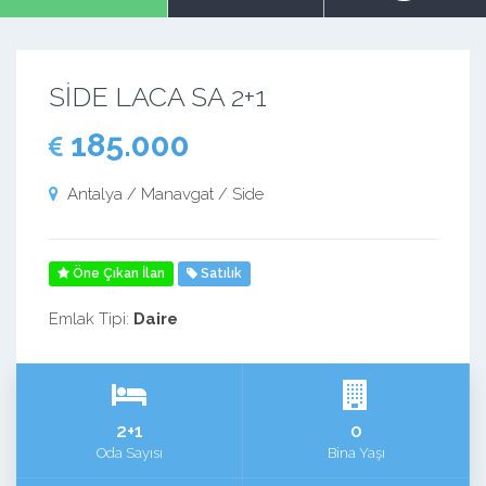
SİDE LACA SA 2+1
185.000
Antalya / Manavgat / Side
Öne Çıkan İlan
Satılık
Emlak Tipi:
Daire
2+1
0
Oda Sayısı
Bina Yaşı