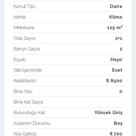
Konut Tipi:
Daire
Isıtma:
Klima
2
Metrekare:
125 m
Oda Sayısı:
2+1
Banyo Sayısı:
2
Eşyalı:
Hayır
Site İçerisinde:
Evet
Aidat(Aylık):
8500
Bina Yaşı:
0
Bina Kat Sayısı:
Bulunduğu Kat:
Yüksek Giriş
Kullanım Durumu:
Boş
Kira Getirisi:
700