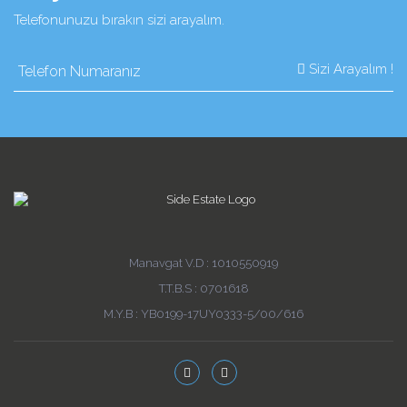
Telefonunuzu bırakın sizi arayalım.
Sizi Arayalım !
Manavgat V.D : 1010550919
T.T.B.S : 0701618
M.Y.B : YB0199-17UY0333-5/00/616