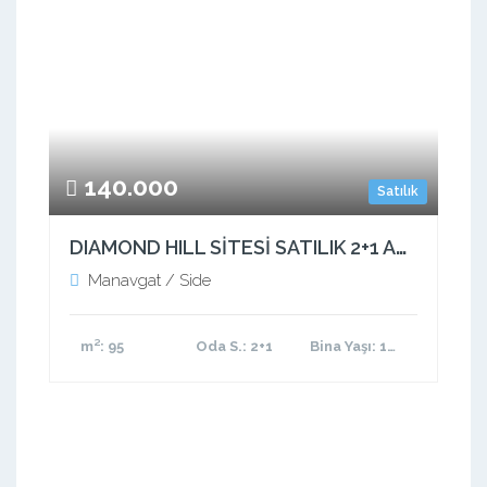
140.000
Satılık
DIAMOND HILL SİTESİ SATILIK 2+1 ASANSÖRLÜ !
Manavgat / Side
m²
: 95
Oda S.
: 2+1
Bina Yaşı
: 11-15 arası