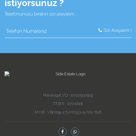
istiyorsunuz ?
Telefonunuzu bırakın sizi arayalım.
Sizi Arayalım !
Manavgat V.D : 1010550919
T.T.B.S : 0701618
M.Y.B : YB0199-17UY0333-5/00/616